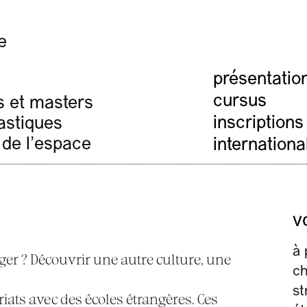
e
présentatio
cursus
s et masters
inscriptions
lastiques
 de l'espace
internationa
s
v
à 
nger ? Découvrir une autre culture, une
c
st
riats avec des écoles étrangères. Ces