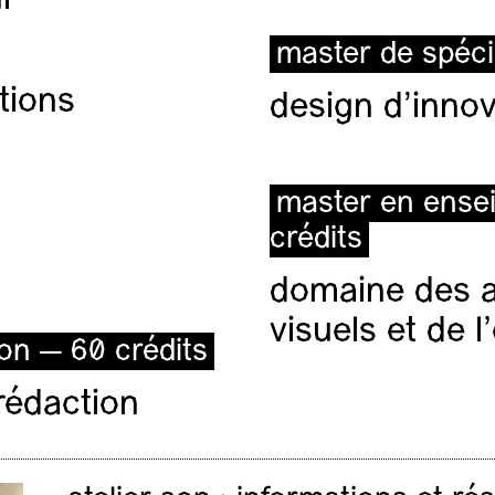
master de spéci
tions
design d'innov
master en ense
crédits
domaine des ar
visuels et de 
ion — 60 crédits
rédaction