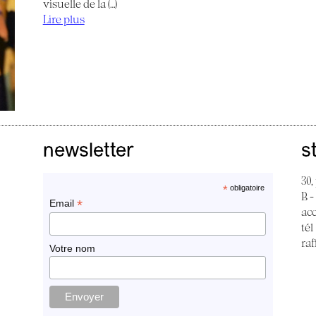
visuelle de la (…)
Lire plus
newsletter
s
30,
*
obligatoire
B -
*
Email
ac
tél
raf
Votre nom