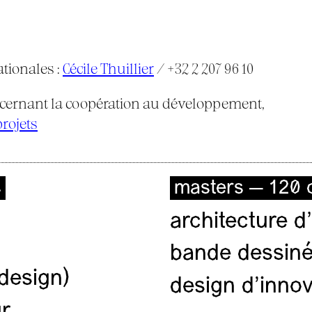
tionales :
Cécile Thuillier
/ +32 2 207 96 10
ncernant la coopération au développement,
rojets
s
masters — 120 c
architecture d’
bande dessiné
(design)
design d'innov
ur