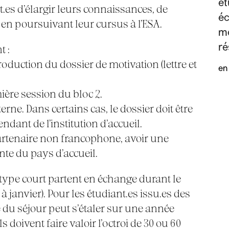
ét
es d’élargir leurs connaissances, de
éc
 en poursuivant leur cursus à l’ESA.
mo
ré
t :
oduction du dossier de motivation (lettre et
en
mière session du bloc 2.
ne. Dans certains cas, le dossier doit être
ant de l’institution d’accueil.
artenaire non francophone, avoir une
nte du pays d’accueil.
s type court partent en échange durant le
janvier). Pour les étudiant.es issu.es des
rée du séjour peut s’étaler sur une année
ls doivent faire valoir l’octroi de 30 ou 60