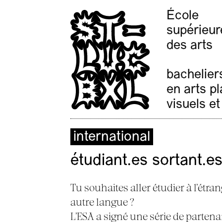
École
supérieur
des arts
bachelier
en arts p
visuels et
international
étudiant.es sortant.e
Tu souhaites aller étudier à l’étra
autre langue ?
L’ESA a signé une série de partena