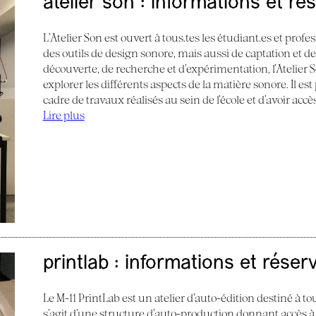
atelier son : informations et ré
L’Atelier Son est ouvert à tous.tes les étudiant.es et profes
des outils de design sonore, mais aussi de captation et d
découverte, de recherche et d’expérimentation, l’Atelier
explorer les différents aspects de la matière sonore. Il e
cadre de travaux réalisés au sein de l’école et d’avoir acc
Lire plus
printlab : informations et réser
Le M-11 PrintLab est un atelier d’auto-édition destiné à tous
s’agit d’une structure d’auto-production donnant accès à