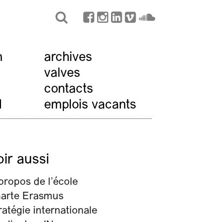
n
archives
valves
contacts
l
emplois vacants
oir aussi
propos de l’école
harte Erasmus
ratégie internationale