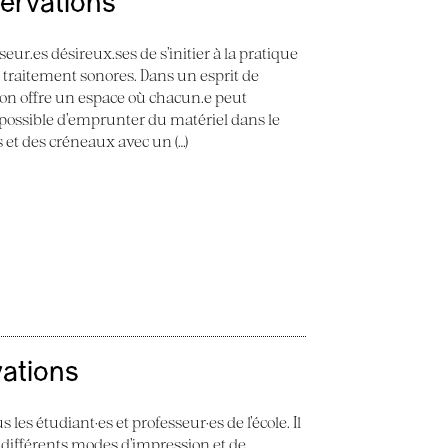
servations
seur.es désireux.ses de s’initier à la pratique
e traitement sonores. Dans un esprit de
 Son offre un espace où chacun.e peut
st possible d’emprunter du matériel dans le
ès et des créneaux avec un (…)
vations
 les étudiant·es et professeur·es de l’école. Il
 différents modes d’impression et de