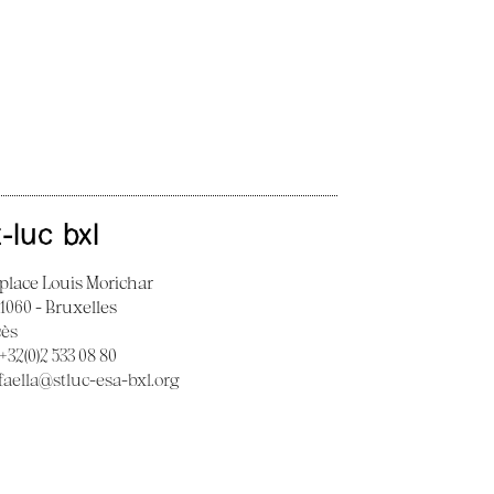
t-luc bxl
 place Louis Morichar
 1060 - Bruxelles
cès
 +32(0)2 533 08 80
faella@stluc-esa-bxl.org