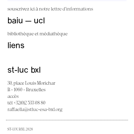
souscrivez ici à
notre lettre d'informations
baiu — ucl
bibliothèque et médiathèque
liens
st-luc bxl
30, place Louis Morichar
B - 1060 - Bruxelles
accès
tél +32(0)2 533 08 80
raffaella@stluc-esa-bxl.org
ST-LUC BXL 2026