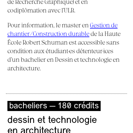
de Recherche Graphique) et en
codiplômation avec l’ULB.
Pour information, le master en
Gestion de
chantier/Construction durable
de la Haute
École Robert Schuman est accessible sans
condition aux étudiant·es détenteur·ices
d’un bachelier en Dessin et technologie en
architecture.
bacheliers — 180 crédits
dessin et technologie
en architecture