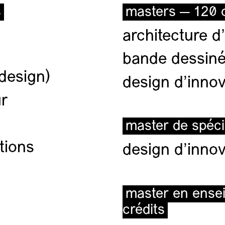
s
masters — 120 c
architecture d’
bande dessiné
(design)
design d'innov
ur
master de spéci
tions
design d'innov
master en ense
crédits