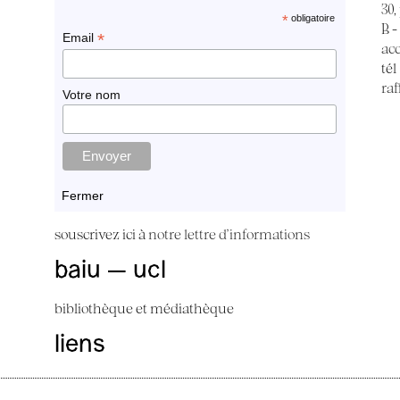
30,
*
obligatoire
B -
*
Email
ac
tél
raf
Votre nom
Fermer
souscrivez ici à
notre lettre d'informations
baiu — ucl
bibliothèque et médiathèque
liens