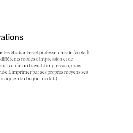
vations
 les étudiant·es et professeur·es de l’école. Il
 différents modes d’impression et de
erait confié un travail d’impression, mais
ené·e à imprimer par ses propres moyens ses
éristiques de chaque mode (…)