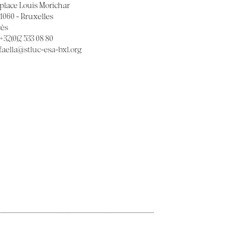
 place Louis Morichar
 1060 - Bruxelles
cès
 +32(0)2 533 08 80
faella@stluc-esa-bxl.org