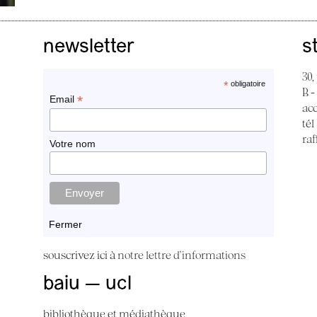
newsletter
s
30,
*
obligatoire
B -
*
Email
ac
tél
raf
Votre nom
Fermer
souscrivez ici à
notre lettre d'informations
baiu — ucl
bibliothèque et médiathèque