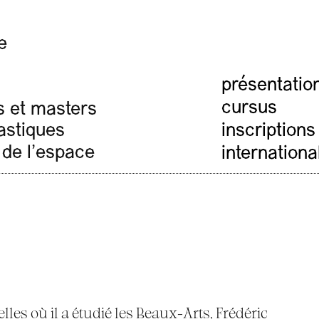
e
présentatio
cursus
s et masters
lastiques
inscriptions
 de l'espace
internationa
lles où il a étudié les Beaux-Arts, Frédéric