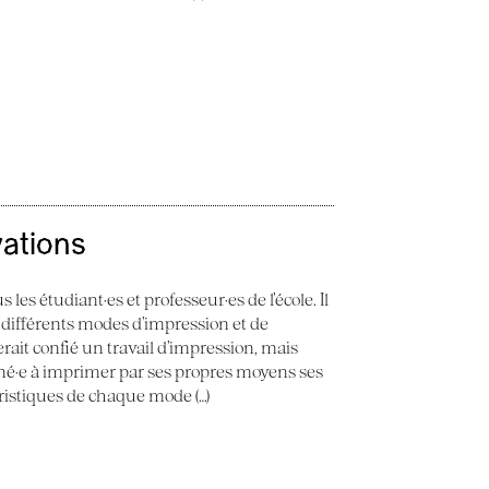
vations
 les étudiant·es et professeur·es de l’école. Il
 différents modes d’impression et de
erait confié un travail d’impression, mais
ené·e à imprimer par ses propres moyens ses
éristiques de chaque mode (…)