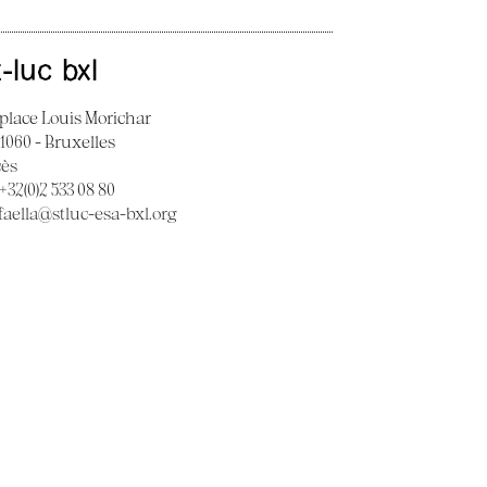
t-luc bxl
 place Louis Morichar
 1060 - Bruxelles
cès
 +32(0)2 533 08 80
faella@stluc-esa-bxl.org