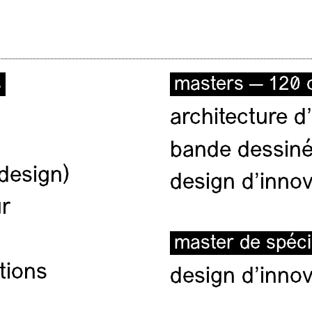
s
masters — 120 c
architecture d’
bande dessiné
(design)
design d'innov
ur
master de spéci
tions
design d'innov