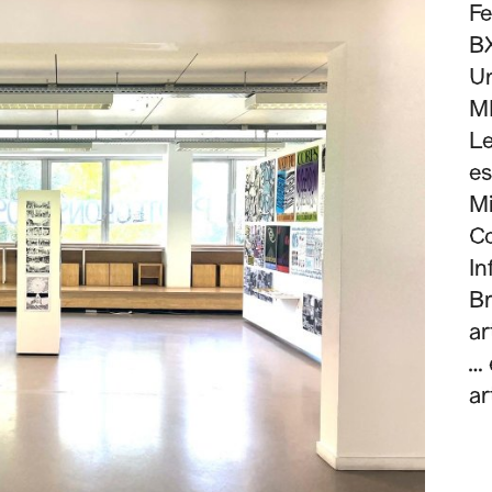
Fe
BX
Un
M
Le
es
Mi
C
In
Br
ar
… 
ar