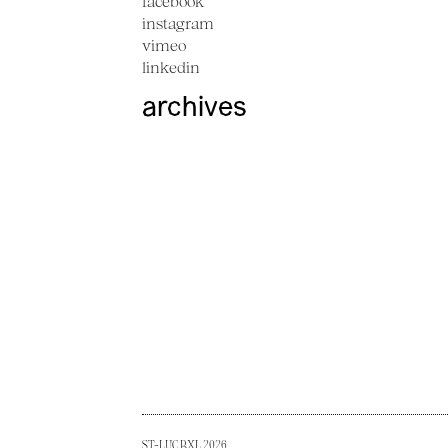
facebook
instagram
vimeo
linkedin
archives
ST-LUC BXL 2026