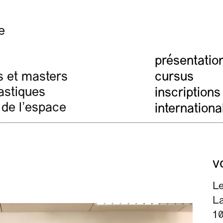
e
présentatio
cursus
s et masters
lastiques
inscriptions
 de l'espace
internationa
v
L
La
10