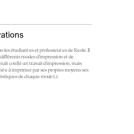
vations
 les étudiant·es et professeur·es de l’école. Il
 différents modes d’impression et de
erait confié un travail d’impression, mais
ené·e à imprimer par ses propres moyens ses
éristiques de chaque mode (…)