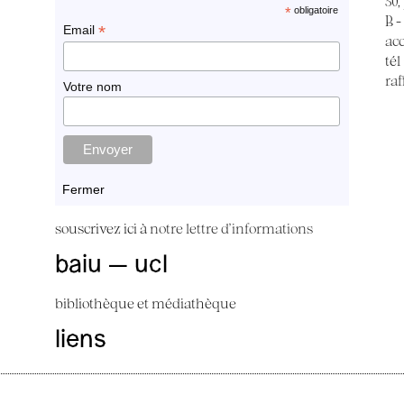
30,
*
obligatoire
B -
*
Email
ac
tél
raf
Votre nom
Fermer
souscrivez ici à
notre lettre d'informations
baiu — ucl
bibliothèque et médiathèque
liens