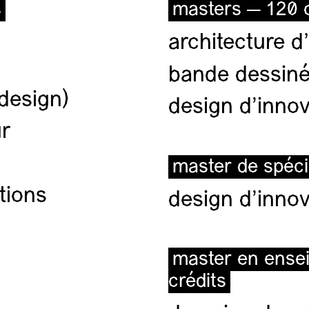
s
masters — 120 c
architecture d’
bande dessiné
(design)
design d'innov
ur
master de spéci
tions
design d'innov
master en ense
crédits