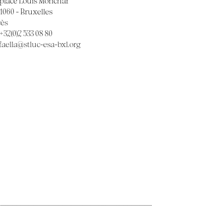
 place Louis Morichar
 1060 - Bruxelles
cès
 +32(0)2 533 08 80
faella@stluc-esa-bxl.org