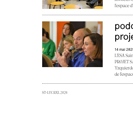
l’espace d
podc
proj
14 mai 202
L’ESA Sai
PROJET SA
Yzquierdo 
de l’espac
ST-LUC BXL 2026