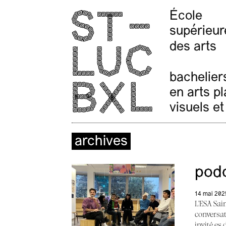
École
supérieur
des arts
bachelier
en arts p
visuels et
archives
podc
14 mai 202
L’ESA Sai
conversat
invité.es 