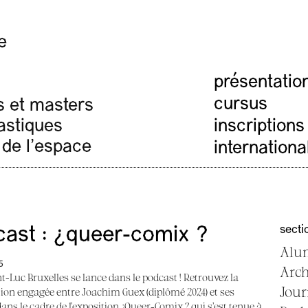
e
présentatio
cursus
s et masters
inscriptions
lastiques
 de l'espace
internationa
secti
ast : ¿queer-comix ?
Alu
5
Arc
nt-Luc Bruxelles se lance dans le podcast ! Retrouvez la
Jour
ion engagée entre Joachim Guex (diplômé 2024) et ses
dans le cadre de l’exposition ¿Queer-Comix ? qui s’est tenue à