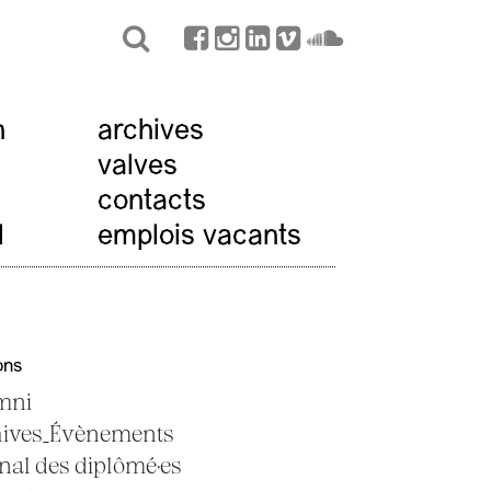
n
archives
valves
contacts
l
emplois vacants
ons
mni
hives_Évènements
nal des diplômé·es